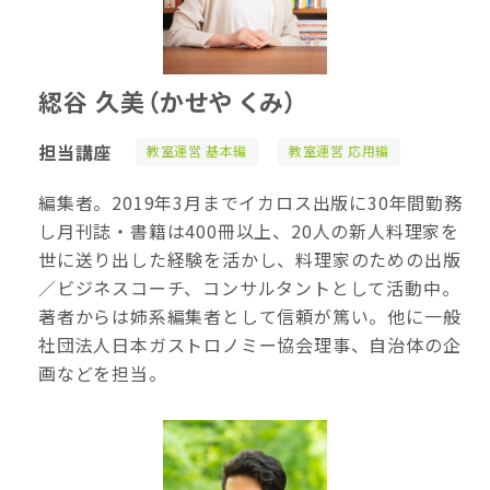
綛谷 久美
（かせや くみ）
担当講座
教室運営 基本編
教室運営 応用編
編集者。2019年3月までイカロス出版に30年間勤務
し月刊誌・書籍は400冊以上、20人の新人料理家を
世に送り出した経験を活かし、料理家のための出版
／ビジネスコーチ、コンサルタントとして活動中。
著者からは姉系編集者として信頼が篤い。他に一般
社団法人日本ガストロノミー協会理事、自治体の企
画などを担当。