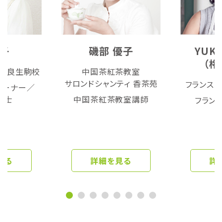
光子
磯部 優子
YUK
（権
 奈良生駒校
中国茶紅茶教室
サロンドシャンティ 香茶苑
フランス菓子
レーナー／
導士
中国茶紅茶教室講師
フラン
見る
詳細を見る
詳