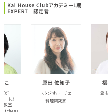
Kai House Clubアカデミー1期
EXPERT 認定者
のりこ
原田 佐知子
橋本
シピが
スタジオルーチェ
登志
トリーに！
料理研究家
料理教室
kitchen」