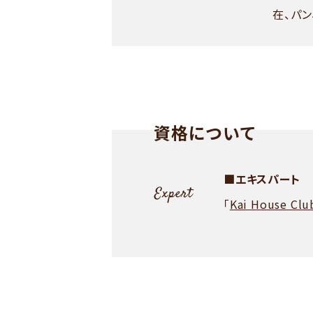
在、パ
資格について
■エキスパート
「
Kai House C