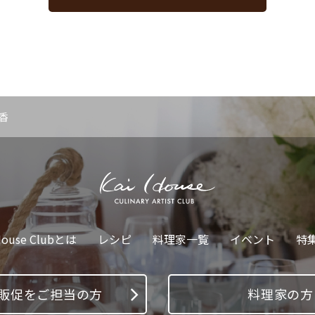
 香
House Clubとは
レシピ
料理家一覧
イベント
特
・販促をご担当の方
料理家の方