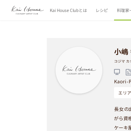
Kai House Clubとは
レシピ
料理家
小嶋
コジマ カ
Kaori-
エリ
長女の
がら資
ケーキ