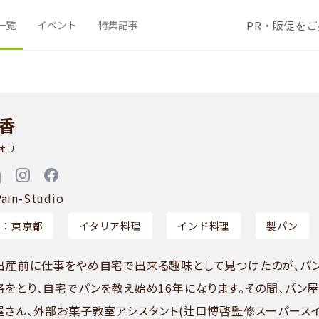
PR・販促を
一覧
イベント
特集記事
 香
オリ
Pain-Studio
ア：東京都
イタリア料理
インド料理
製パン
出産前に仕事をやめ自宅で出来る趣味として見つけたのが、パン
格をとり、自宅でパンを教え始め16年になります。その間、パン屋
屋さん、外部お菓子教室アシスタント(辻口博啓監修スーパースイ