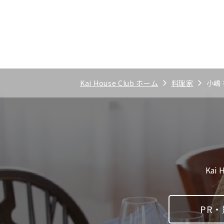
Kai House Club ホーム
料理家
小嶋
Kai 
PR