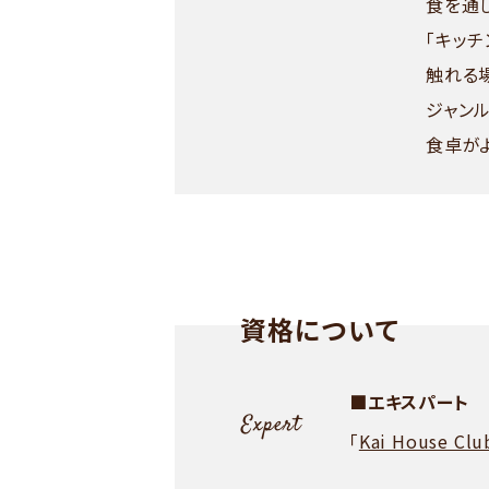
食を通
「キッ
触れる
ジャン
食卓がよ
資格について
■エキスパート
「
Kai House C