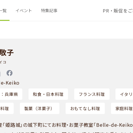
PR・販促を
一覧
イベント
特集記事
 敬子
イコ
de-Keiko
ア：兵庫県
和食・日本料理
フランス料理
イタリ
ド料理
製菓（洋菓子）
おもてなし料理
家庭料理
「姫路城」の城下町にてお料理・お菓子教室「Belle-de-Keik