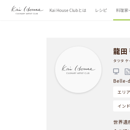
Kai House Clubとは
レシピ
料理家
龍田
タツタ ケ
Belle-
エリ
イン
世界遺産