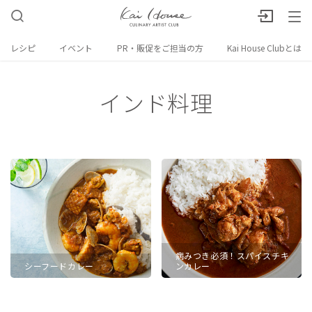
レシピ
イベント
PR・販促をご担当の方
Kai House Clubとは
インド料理
病みつき必須！スパイスチキ
シーフードカレー
ンカレー