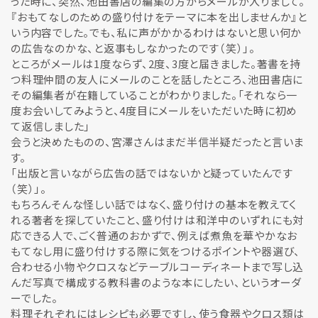
った時に、突然、池田書店の編集の方からメールが入りまして。
『おもてなしのための盛り付けをテーマに本を出しませんか』と
いう内容でした。でも、私に声がかかるわけはないと思い何か
の広告なのかな、と返事もしなかったのです（笑）」。
ところがメールは1度ならず、2度、3度と届きました。著書を持
つ料理仲間の友人にメールのことを話したところ、池田書店に
その編集者が在籍していることがわかりました。「それなら一
度お会いしてみようと、4度目にメールをいただいた時に初め
て返信しました」
会うと決めたものの、宮澤さんはまだ半信半疑だったと言いま
す。
「出版と言いながら広告の話ではないかと疑っていたんです
（笑）」。
もちろんそんな怪しい話ではなく、盛り付けの基本を教えてく
れる著者を探していたこと、盛り付けは和洋中のいずれにも対
応できる人で、ごく普通のおかずで、例えば煮魚を華やかなお
もてなし用に盛り付けする際に気をつけるポイントや器選び、
合わせる小物やクロスなどテーブルコーディネートまで写し込
んだ写真で構成する教科書のような本にしたい、というオーダ
ーでした。
料理それぞれにはレシピも必要ですし、使う食器やクロス類は