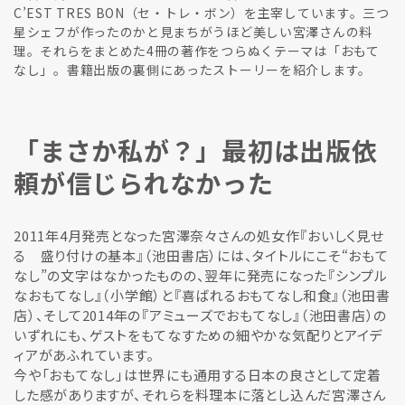
C’EST TRES BON（セ・トレ・ボン）を主宰しています。三つ
星シェフが作ったのかと見まちがうほど美しい宮澤さんの料
理。それらをまとめた4冊の著作をつらぬくテーマは「おもて
なし」。書籍出版の裏側にあったストーリーを紹介します。
「まさか私が？」最初は出版依
頼が信じられなかった
2011年4月発売となった宮澤奈々さんの処女作『おいしく見せ
る 盛り付けの基本』（池田書店）には、タイトルにこそ“おもて
なし”の文字はなかったものの、翌年に発売になった『シンプル
なおもてなし』（小学館）と『喜ばれるおもてなし和食』（池田書
店）、そして2014年の『アミューズでおもてなし』（池田書店）の
いずれにも、ゲストをもてなすための細やかな気配りとアイデ
ィアがあふれています。
今や「おもてなし」は世界にも通用する日本の良さとして定着
した感がありますが、それらを料理本に落とし込んだ宮澤さん