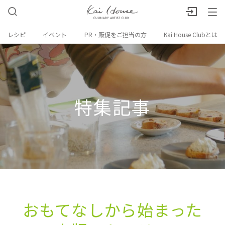
レシピ
イベント
PR・販促をご担当の方
Kai House Clubとは
特集記事
おもてなしから​始まった​