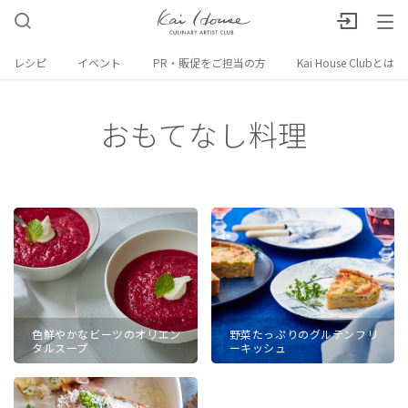
レシピ
イベント
PR・販促をご担当の方
Kai House Clubとは
おもてなし料理
色鮮やかなビーツのオリエン
野菜たっぷりのグルテンフリ
タルスープ
ーキッシュ