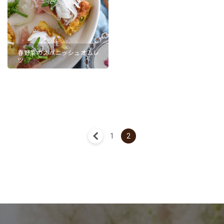
春野菜のスパニッシュオムレ
ツ
« 前へ
1
2