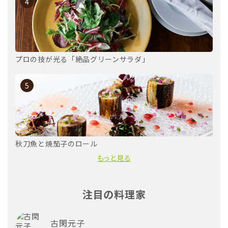
4
プロの技が光る「絶品グリーンサラダ」
5
秋刀魚と焼茄子のロール
もっと見る
注目の料理家
古閑元子