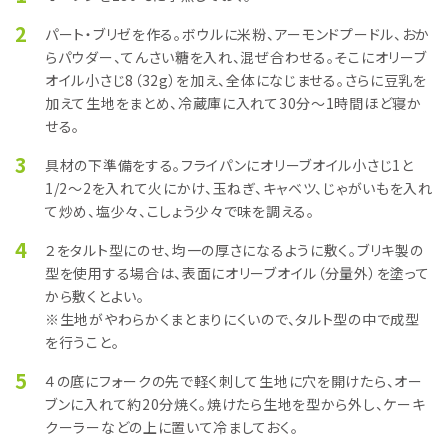
2
パート・ブリゼを作る。ボウルに米粉、アーモンドプードル、おか
らパウダー、てんさい糖を入れ、混ぜ合わせる。そこにオリーブ
オイル小さじ8（32g）を加え、全体になじませる。さらに豆乳を
加えて生地をまとめ、冷蔵庫に入れて30分～1時間ほど寝か
せる。
3
具材の下準備をする。フライパンにオリーブオイル小さじ1と
1/2～2を入れて火にかけ、玉ねぎ、キャベツ、じゃがいもを入れ
て炒め、塩少々、こしょう少々で味を調える。
4
２をタルト型にのせ、均一の厚さになるように敷く。ブリキ製の
型を使用する場合は、表面にオリーブオイル（分量外）を塗って
から敷くとよい。
※生地がやわらかくまとまりにくいので、タルト型の中で成型
を行うこと。
5
４の底にフォークの先で軽く刺して生地に穴を開けたら、オー
ブンに入れて約20分焼く。焼けたら生地を型から外し、ケーキ
クーラーなどの上に置いて冷ましておく。