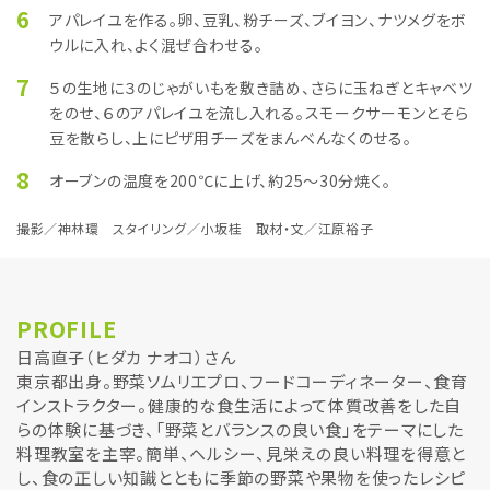
6
アパレイユを作る。卵、豆乳、粉チーズ、ブイヨン、ナツメグをボ
ウルに入れ、よく混ぜ合わせる。
7
５の生地に３のじゃがいもを敷き詰め、さらに玉ねぎとキャベツ
をのせ、６のアパレイユを流し入れる。スモークサーモンとそら
豆を散らし、上にピザ用チーズをまんべんなくのせる。
8
オーブンの温度を200℃に上げ、約25～30分焼く。
撮影／神林環 スタイリング／小坂桂 取材・文／江原裕子
PROFILE
日高直子（ヒダカ ナオコ）さん
東京都出身。野菜ソムリエプロ、フードコーディネーター、食育
インストラクター。健康的な食生活によって体質改善をした自
らの体験に基づき、「野菜とバランスの良い食」をテーマにした
料理教室を主宰。簡単、ヘルシー、見栄えの良い料理を得意と
し、食の正しい知識とともに季節の野菜や果物を使ったレシピ