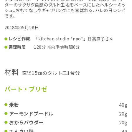
ダーのサクサク食感のタルト生地をベースにしたヘルシーキッ
シュ。おもてなしやギャザリングにも喜ばれる、ハレの日レシピ
です。
2018年05月28日
レシピ作成
「kitchen studio *nao*」日高直子さん
調理時間
120分 ※内準備時間0分
材料
直径15㎝のタルト皿1台分
パート・ブリゼ
米粉
40g
アーモンドプードル
20g
おからパウダー
20g
てんさい糖
4g