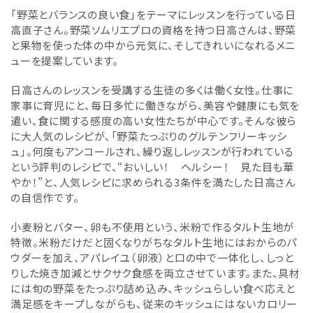
「野菜とバランスの良い食」をテーマにレッスンを行っている日
高直子さん。野菜ソムリエプロの資格を持つ日高さんは、野菜
と果物を使った体の中から元気に、そしてきれいになれるメニ
ューを提案しています。
日高さんのレッスンを受講する生徒の多くは働く女性。仕事に
家事に育児にと、毎日多忙に働きながら、美容や健康にも気を
遣い、食に関する感度の高い女性たちが中心です。そんな彼ら
に大人気のレシピが、「野菜たっぷりのグルテンフリーキッシ
ュ」。何度もアンコールされ、繰り返しレッスンが行われている
という評判のレシピで、“おいしい！ ヘルシー！ 見た目も華
やか！”と、人気レシピに求められる3条件を満たした日高さん
の自信作です。
小麦粉とバター、卵も不使用という、米粉で作るタルト生地が
特徴。米粉だけだと固くなりがちなタルト生地にはおからのパ
ウダーを加え、アパレイユ（卵液）と口の中で一体化し、しっと
りした焼き加減とサクサク食感を両立させています。また、具材
には旬の野菜をたっぷり詰め込み、キッシュらしい食べ応えと
満足感をキープしながらも、従来のキッシュにはないカロリー