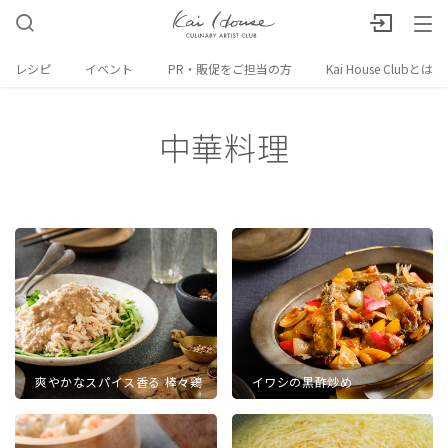
レシピ
イベント
PR・販促をご担当の方
Kai House Clubとは
中華料理
爽やかなスパイス香る 棒々鶏
イワシの黒酢炒め