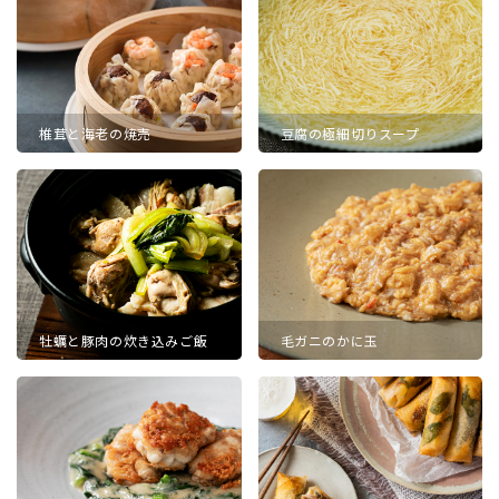
椎茸と海老の焼売
豆腐の極細切りスープ
牡蠣と豚肉の炊き込みご飯
毛ガニのかに玉