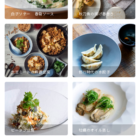
白子ソテー 春菊ソース
秋刀魚の揚げ春巻き
大豆ミートの麻婆豆腐
修行時代の水餃子
ピータン豆腐
牡蠣のオイル蒸し