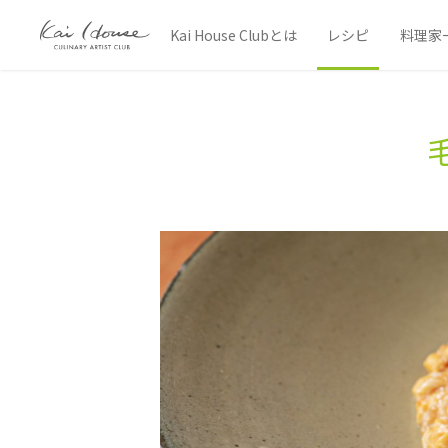
Kai House Clubとは
レシピ
料理家