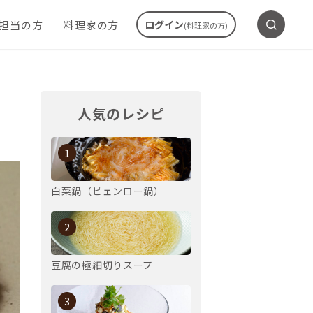
ご担当の方
料理家の方
ログイン
(料理家の方)
人気のレシピ
1
白菜鍋（ピェンロー鍋）
2
豆腐の極細切りスープ
3