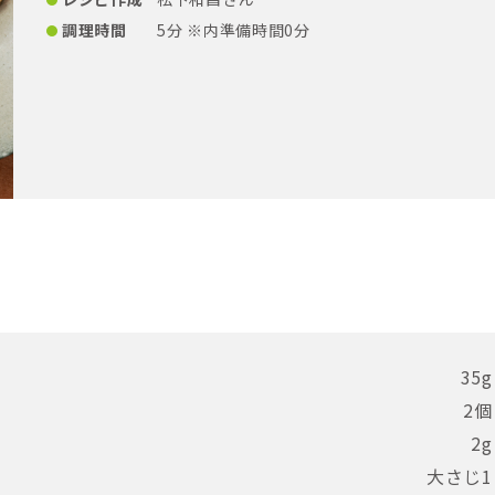
調理時間
5分 ※内準備時間0分
35g
2個
2g
大さじ1