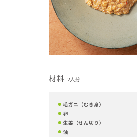
材料
2人分
毛ガニ（むき身）
卵
生姜（せん切り）
油