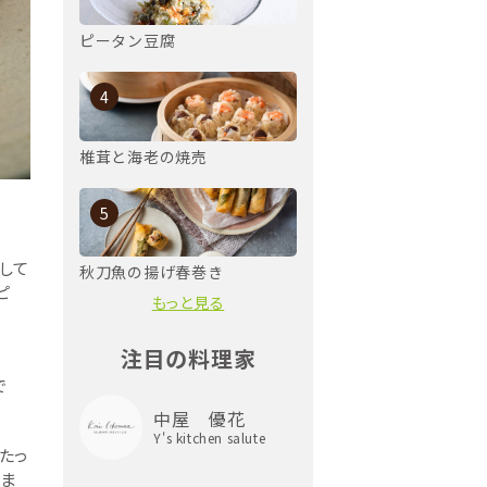
ピータン豆腐
4
椎茸と海老の焼売
5
して
秋刀魚の揚げ春巻き
ピ
もっと見る
注目の料理家
で
中屋 優花
Y's kitchen salute
たっ
りま