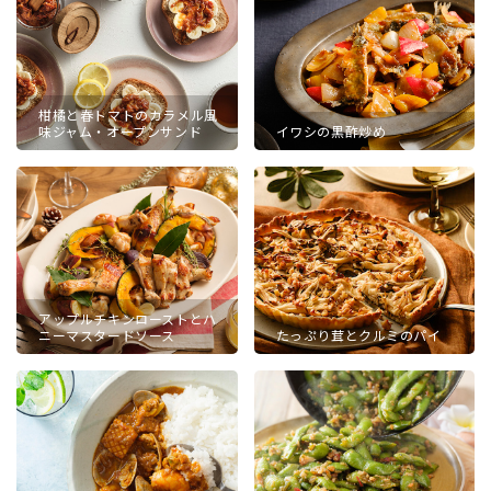
柑橘と春トマトのカラメル風
味ジャム・オープンサンド
イワシの黒酢炒め
アップルチキンローストとハ
ニーマスタードソース
たっぷり茸とクルミのパイ