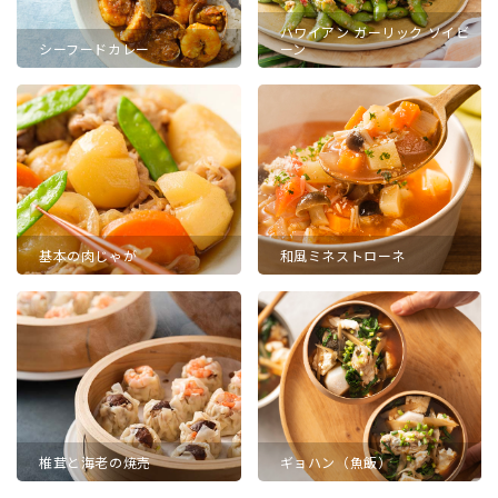
ハワイアン ガーリック ソイビ
シーフードカレー
ーン
基本の肉じゃが
和風ミネストローネ
椎茸と海老の焼売
ギョハン（魚飯）