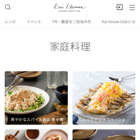
レシピ
イベント
PR・販促をご担当の方
Kai House Clubとは
家庭料理
爽やかなスパイス香る 棒々鶏
ししゃものエスカベッシュ