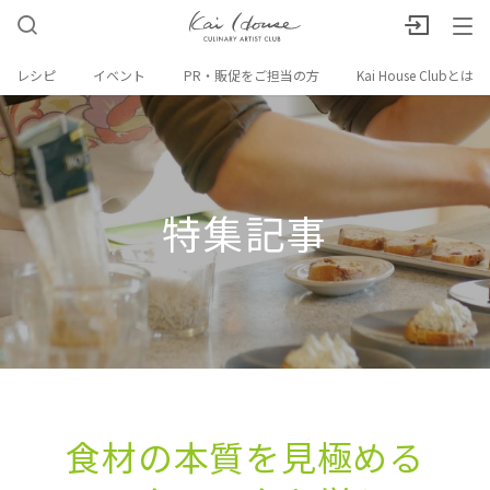
レシピ
イベント
PR・販促をご担当の方
Kai House Clubとは
特集記事
食材の​本質を​見極める​