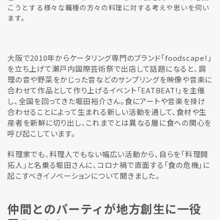
こうとする様々な職種の方々の料理に対する考えや思いを伺い
ます。
大阪で2010年からケータリング専門のブランド「foodscape!」
を立ち上げて瀬戸内国際芸術祭で出店して話題になると、調
理の音や野菜をかじった音などのサンプリングを映像や音楽に
合わせて作品として作り上げるイベント「EATBEAT!」を主催
し、全国を回ってきた堀田裕介さん。食にアートや音楽を掛け
合わせることによって生まれる新しい活動を通して、食材や生
産者を新鮮に切り出し、これまでとは異なる層に食への関心を
呼び起こしています。
料理家でも、料理人でもない幅広い活動から、自らを「料理開
拓人」と名乗る堀田さんに、コロナ禍で直面する「食の危機」に
起こすべきイノベーションについて聞きました。
仲間とのパーティが地方創生に一役