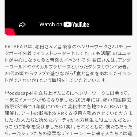
EATBEAT!は、堀田さんと音楽家のヘンリーワークさん（チョー
クボーイ名義でイラストレーターとしてとしても活躍）のユニッ
トが中心になった食と音楽のイベントです。堀田さんは、アンダ
ーワールドやケミカルブラザーズといったダンスサウンド好き。
20代の頃からクラブで遊びながら「食と音楽をあわせたイベン
トができないか」という構想をしていたといいます。
「foodscape!を立ち上げたころにヘンリーワークに出会って、
一気にイメージが形になりました。2015年には、瀬戸内国際芸
術祭がご縁で１年間にわたって高松市の各地でEATBEAT!を
開催し、アートの街高松をPRする役目を務めさせていただきま
した。友人たちと始めたパーティが地方創生に役立つんだとい
うことに衝撃を受けましたね（笑）。それとともに、僕たちだった
ら、一流シェフたちの豪華なディナーショーに来る人たちとは違