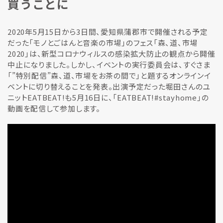
買うことに
2020年5月15日から3日間、愛知県蒲郡市で開催される予定
だった「モノとごはんと音楽の市場」のフェス「森、道、市場
2020」は、新型コロナウィルスの感染拡大防止の観点から開催
中止になりました。しかし、イベントの実行委員会は、すぐさま
「”特別配信”森、道、市場をお茶の間で」と題するオンラインイ
ベントに切り替えることを発表。出演予定だった堀田さんのユ
ニットEATBEAT!も5月16日に、「EATBEAT!#stayhome」の
動画を配信して参加します。