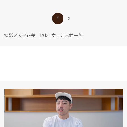
1
2
撮影／大平正美 取材・文／江六前一郎