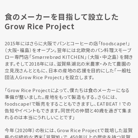
食のメーカーを目指して設立した
Grow Rice Project
2015年にはさらに大阪でパンとコーヒーの店「foodscape!」
（大阪・福島）をオープン。翌年には北欧発のパン料理スモーブ
ロー専門店「Smørrebrød KITCHEN」（大阪・中之島）を開き
ます。そして2018年には、滋賀県湖北の米農家・みたて農園の
立見茂さんとともに、日本の産地の応援を目的にした「一般社
団法人Grow Rice Project」を設立します。
「Grow Rice Projectによって、僕たちは食のメーカーになる
準備が整いました。産地をもって製造もする。さらには、
foodscape!で販売をすることもできますし、EATBEAT ! での
告知やイベントもできます。同世代の仲間と40歳を過ぎて集ま
れるのは本当にうれしいことです」
今年（2020年）の秋には、Grow Rice Projectで栽培した滋賀
県の伝統的な酒米「滋賀旭」で、450年以上の歴史を持つ滋賀