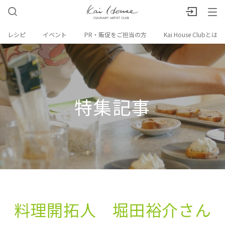
レシピ
イベント
PR・販促をご担当の方
Kai House Clubとは
特集記事
料理開拓人 堀田裕介さん