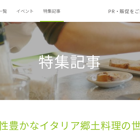
PR・販促を
一覧
イベント
特集記事
特集記事
性豊かな​イタリア郷土料理の​