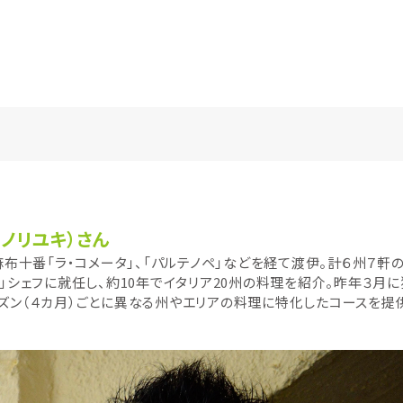
 ノリユキ）さん
。麻布十番「ラ・コメータ」、「パルテノペ」などを経て渡伊。計６州７軒
ト」シェフに就任し、約10年でイタリア20州の料理を紹介。昨年３月
ズン（４カ月）ごとに異なる州やエリアの料理に特化したコースを提供