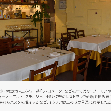
小池教之さん。麻布十番「ラ・コメータ」などを経て渡伊。プーリアや
ティーノ＝アルト・アディジェ、計６州７軒のレストランで研鑽を積みま
手打ちパスタを紹介するなど、イタリア郷土の味の普及に貢献したこ