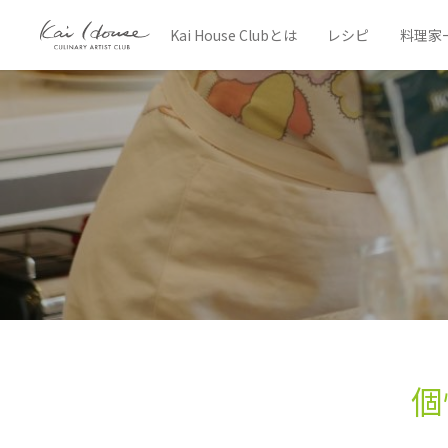
Kai House Clubとは
レシピ
料理家
個