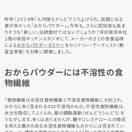
昨年（２０１９年）も何度もテレビでとり上げられ、話題になる
事が多かった「おからパウダー」。今年も、さらに認知度も高ま
りそうな「新しい」伝統食材ではないでしょうか？貝印東京本社
１階の常設キッチンスタジオにて、メーカーのさとの雪食品様
による
おからパウダーセミナー
をカリナリー・アーティスト（教
室主宰者）を対象に開催しました。
おからパウダーには不溶性の食
物繊維
「食物繊維は水溶性食物繊維と不溶性食物繊維に大別され、
おからに多く含まれるのは不溶性のもの。不溶性食物繊維は、
水分を吸収してふくらみ、腸の蠕動運動（ぜんどううんどう）を
うながします。多くはありませんが、糖やコレステロールの吸収
を抑える働きのある水溶性食物繊維もおからには含まれてい