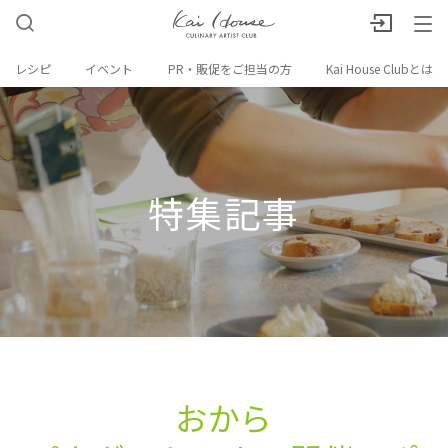
レシピ
イベント
PR・販促をご担当の方
Kai House Clubとは
特集記事
おから​