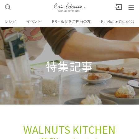
レシピ
イベント
PR・販促をご担当の方
Kai House Clubとは
特集記事
WALNUTS KITCHEN