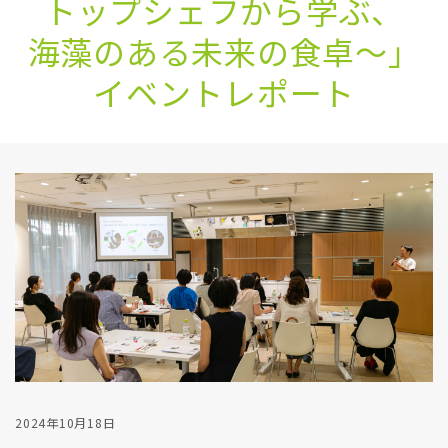
トップシェフから​学ぶ、​
海藻の​ある​未来の​食卓～」
イベントレポート
2024年10月18日