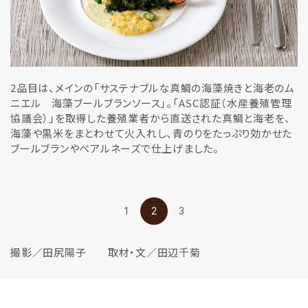
2品目は、メインの「サステナブルな真鯛の海藻焼きと海老のム
ニエル 海藻ブールブランソース」。「ASC認証（水産養殖管理
協議会）」を取得した養殖業者から直送された真鯛と海老を、
海藻や黒米をまとわせて火入れし、青のりをたっぷり効かせた
ブールブランやベアルネーズで仕上げました。
1
2
3
撮影／田尻陽子 取材・文／田辺千菊