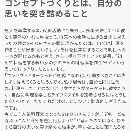
コンセプトづくりとは、自分の
思いを突き詰めること
短大を卒業する頃、就職活動にも失敗し、長年交際していた彼
との突然の別れも重なって、将来への希望も生きる目標も見失
った22歳のSHIORIさんの頭に浮かんだのは、“自分は料理を
作ることが好き”という思い。それを仕事にすることで明日への
一歩が開けるかもと考え、さらに掘り下げていった結果、 “初
めて料理をする若い女の子のための料理本を作りたい”という
思いがはっきりしたといいます。
「コンセプトとターゲットが明確になれば、行動すべきことは少
しずつ見えてくると思うんです。私の場合は、自分と同じ世代
の、料理をしたことのない若い女性たちがターゲット。彼女たち
が、自然に料理を楽しむライフスタイルを定着させるにはどうし
たらいいか？ ただそれだけのことについて徹底的に考えたん
です」。
今でこそ人気料理家となったSHIORIさんですが、当時、 “どん
なふうに人と自分を差別化しようか”と考えたのではなく、ひた
すら自分の思いを突き詰めた結果が、幸いなことに確固たるオ