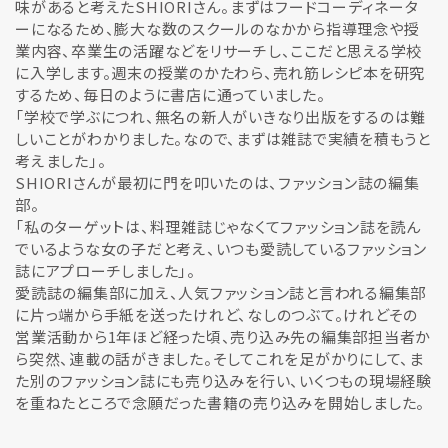
味があると考えたSHIORIさん。まずはフードコーディネータ
ーになるため、膨大な数のスクールのなかから指導理念や授
業内容、卒業生の活躍などをリサーチし、ここだと思える学校
に入学します。週末の授業のかたわら、売れ筋レシピ本を研究
するため、毎日のように書店に通っていました。
「学校で学ぶにつれ、無名の新人がいきなり出版をするのは難
しいことがわかりました。なので、まずは雑誌で実績を積もうと
考えました」。
SHIORIさんが最初に門を叩いたのは、ファッション誌の編集
部。
「私のターゲットは、料理雑誌じゃなくてファッション誌を読ん
でいるような女の子だと考え、いつも愛読しているファッション
誌にアプローチしました」。
愛読誌の編集部に加え、人気ファッション誌と言われる編集部
に片っ端から手紙を送ったけれど、なしのつぶて。けれどその
営業活動から1年ほど経った頃、売り込み先の編集部担当者か
ら突然、連載の話がきました。そしてこれを足がかりにして、ま
た別のファッション誌にも売り込みを行い、いくつもの現場経験
を重ねたところで念願だった書籍の売り込みを開始しました。