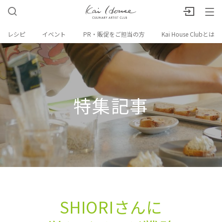
レシピ
イベント
PR・販促をご担当の方
Kai House Clubとは
特集記事
SHIORIさんに​