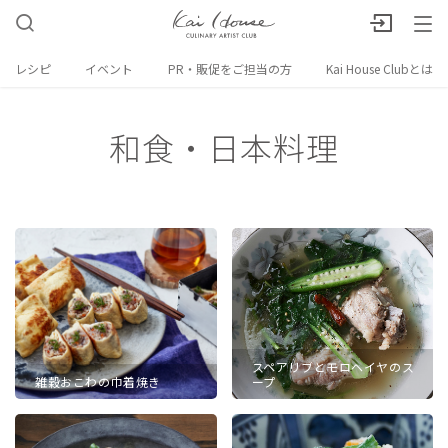
レシピ
イベント
PR・販促をご担当の方
Kai House Clubとは
和食・日本料理
スペアリブとモロヘイヤのス
雑穀おこわの巾着焼き
ープ