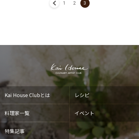
« 前へ
1
2
3
Kai House Clubとは
レシピ
料理家一覧
イベント
特集記事