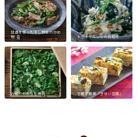
甘酒を使った干し野菜の炒め
物
ドライフルーツの白和え
みどりのちらし寿司
手軽で簡単「ぎせい豆腐」