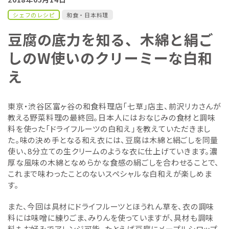
シェフのレシピ
和食・日本料理
豆腐の底力を知る、木綿と絹ご
しのW使いのクリーミーな白和
え
東京・渋谷区富ヶ谷の和食料理店「七草」店主、前沢リカさんが
教える野菜料理の最終回。日本人にはおなじみの食材と調味
料を使った「ドライフルーツの白和え」を教えていただきまし
た。味の決め手となる和え衣には、豆腐は木綿と絹ごしを同量
使い、8分立ての生クリームのような衣に仕上げていきます。濃
厚な風味の木綿となめらかな食感の絹ごしを合わせることで、
これまで味わったことのないスペシャルな白和えが楽しめま
す。
また、今回は具材にドライフルーツとほうれん草を、衣の調味
料には味噌に練りごま、みりんを使っていますが、具材も調味
料もお好みでアレンジ可能。たとえば豆腐にメープルシロップ