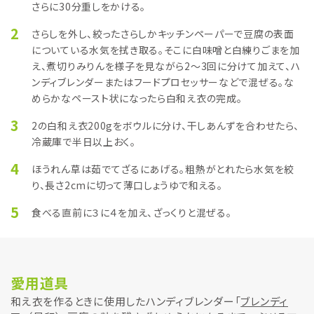
さらに30分重しをかける。
2
さらしを外し、絞ったさらしかキッチンペーパーで豆腐の表面
についている水気を拭き取る。そこに白味噌と白練りごまを加
え、煮切りみりんを様子を見ながら2～3回に分けて加えて、ハ
ンディブレンダーまたはフードプロセッサーなどで混ぜる。な
めらかなペースト状になったら白和え衣の完成。
3
2の白和え衣200gをボウルに分け、干しあんずを合わせたら、
冷蔵庫で半日以上おく。
4
ほうれん草は茹でてざるにあげる。粗熱がとれたら水気を絞
り、長さ2cmに切って薄口しょうゆで和える。
5
食べる直前に３に４を加え、ざっくりと混ぜる。
愛用道具
和え衣を作るときに使用したハンディブレンダー「
ブレンディ