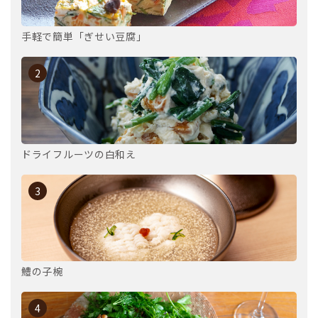
手軽で簡単「ぎせい豆腐」
2
ドライフルーツの白和え
3
鱧の子椀
4