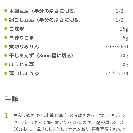
木綿豆腐（半分の厚さに切る）
1/2丁
絹ごし豆腐（半分の厚さに切る）
1/2丁
白味噌
15g
白練りごま
5g
煮切りみりん
30～40ml
干しあんず（3mm幅に切る）
30g
ほうれん草
50g
薄口しょうゆ
小さじ1/4
手順
1
白和え衣を作る。木綿と絹ごしの豆腐をさらしまたはキッチン
ペーパーで包んで網を置いたバットにのせ、1kgの重しをして
30分おく。一旦さらしを外して水気を絞り、再度豆腐を包んで