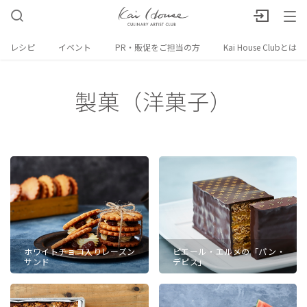
レシピ
イベント
PR・販促をご担当の方
Kai House Clubとは
製菓（洋菓子）
ホワイトチョコ入りレーズン
ピエール・エルメの「パン・
サンド
デピス」