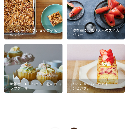
サンデーベイクショップ秘伝
皮を器にした「大人のスイカ
のレシピ
ゼリー」
繊細デコレーション 花のカ
りんご×いちごのガトー・イ
ップケーキ
ンビジブル