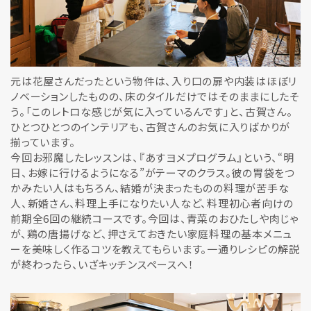
元は花屋さんだったという物件は、入り口の扉や内装はほぼリ
ノベーションしたものの、床のタイルだけではそのままにしたそ
う。「このレトロな感じが気に入っているんです」と、古賀さん。
ひとつひとつのインテリアも、古賀さんのお気に入りばかりが
揃っています。
今回お邪魔したレッスンは、『あすヨメプログラム』という、“明
日、お嫁に行けるようになる”がテーマのクラス。彼の胃袋をつ
かみたい人はもちろん、結婚が決まったものの料理が苦手な
人、新婚さん、料理上手になりたい人など、料理初心者向けの
前期全6回の継続コースです。今回は、青菜のおひたしや肉じゃ
が、鶏の唐揚げなど、押さえておきたい家庭料理の基本メニュ
ーを美味しく作るコツを教えてもらいます。一通りレシピの解説
が終わったら、いざキッチンスペースへ！