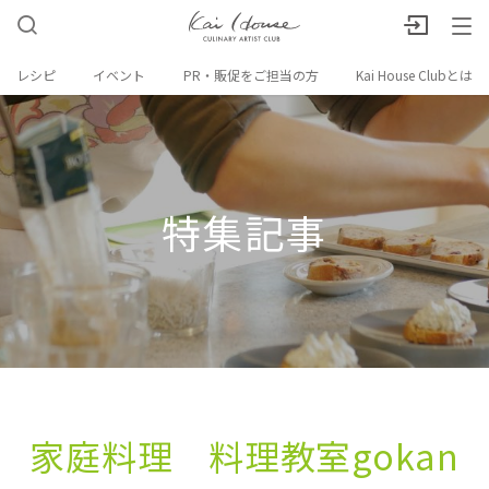
レシピ
イベント
PR・販促をご担当の方
Kai House Clubとは
特集記事
家庭料理 料理教室gokan