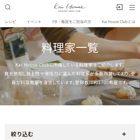
レシピ
イベント
PR・販促をご担当の方
Kai House Clubとは
料理家一覧
Kai House Clubに所属している料理家をご紹介します。
食を熟知し独創性や発信力に富んだ料理家が多数所属しており、全
員が料理教室を運営しています。登録数は約1700教室です。
絞り込む