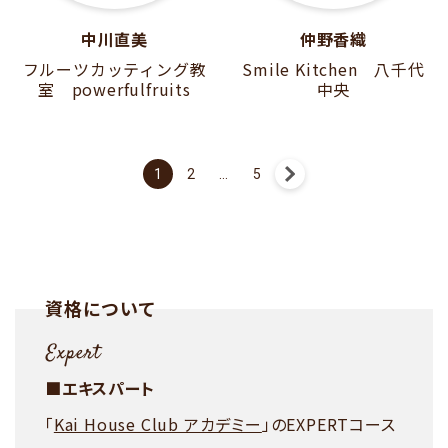
中川直美
仲野香織
フルーツカッティング教
Smile Kitchen 八千代
室 powerfulfruits
中央
投
1
2
…
5
稿
の
ペ
ー
資格について
ジ
送
り
■エキスパート
「
Kai House Club アカデミー
」のEXPERTコース