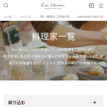
レシピ
イベント
PR・販促をご担当の方
Kai House Clubとは
料理家一覧
Kai House Clubに所属している料理家をご紹介します。
食を熟知し独創性や発信力に富んだ料理家が多数所属しており、全
員が料理教室を運営しています。登録数は約1700教室です。
絞り込む