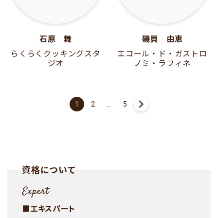
石原 舞
磯貝 由恵
らくらくクッキングスタ
エコール・ド・ガストロ
ジオ
ノミ・ラフィネ
投
1
2
…
5
稿
の
ペ
ー
資格について
ジ
送
り
■エキスパート