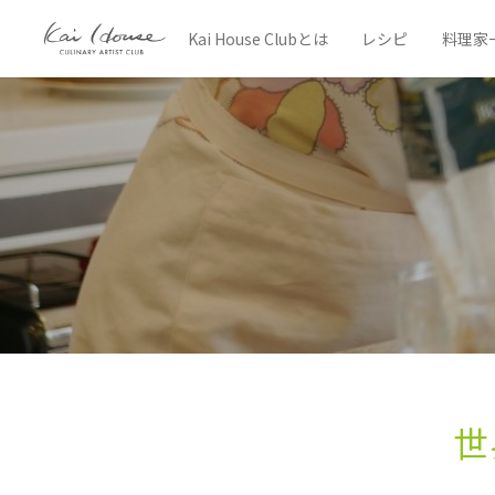
Kai House Clubとは
レシピ
料理家
世