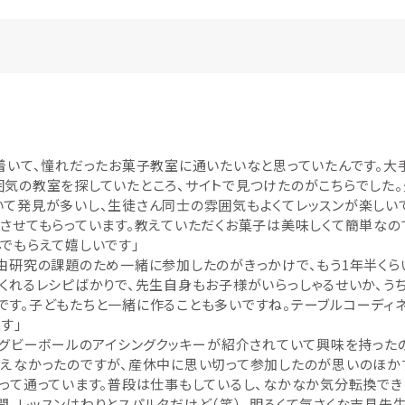
着いて、憧れだったお菓子教室に通いたいなと思っていたんです。大
囲気の教室を探していたところ、サイトで見つけたのがこちらでした
いて発見が多いし、生徒さん同士の雰囲気もよくてレッスンが楽しい
させてもらっています。教えていただくお菓子は美味しくて簡単なの
でもらえて嬉しいです」
由研究の課題のため一緒に参加したのがきっかけで、もう1年半くら
くれるレシピばかりで、先生自身もお子様がいらっしゃるせいか、う
です。子どもたちと一緒に作ることも多いですね。テーブルコーディ
す」
ラグビーボールのアイシングクッキーが紹介されていて興味を持った
通えなかったのですが、産休中に思い切って参加したのが思いのほかす
って通っています。普段は仕事もしているし、なかなか気分転換でき
。レッスンはわりとスパルタだけど（笑）、明るくて気さくな吉見先生