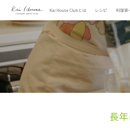
Kai House Clubとは
レシピ
料理家
長年