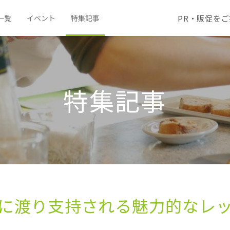
PR・販促を
一覧
イベント
特集記事
特集記事
に​渡り支持される​魅力的な​レ