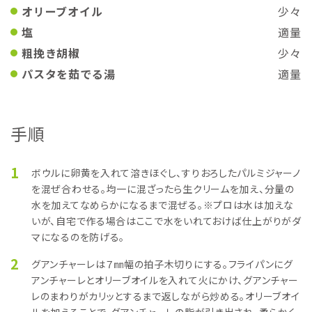
オリーブオイル
少々
塩
適量
粗挽き胡椒
少々
パスタを茹でる湯
適量
手順
1
ボウルに卵黄を入れて溶きほぐし、すりおろしたパルミジャーノ
を混ぜ合わせる。均一に混ざったら生クリームを加え、分量の
水を加えてなめらかになるまで混ぜる。※プロは水は加えな
いが、自宅で作る場合はここで水をいれておけば仕上がりがダ
マになるのを防げる。
2
グアンチャーレは７㎜幅の拍子木切りにする。フライパンにグ
アンチャーレとオリーブオイルを入れて火にかけ、グアンチャー
レのまわりがカリッとするまで返しながら炒める。オリーブオイ
ルを加えることで、グアンチャーレの脂が引き出され、柔らかく