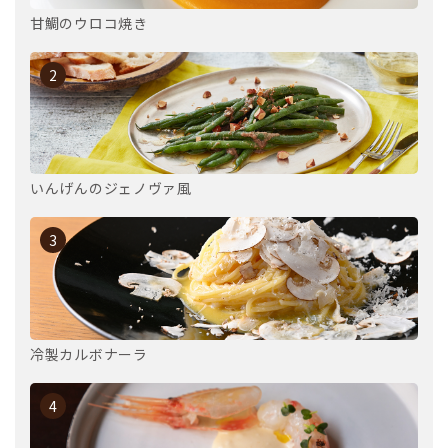
甘鯛のウロコ焼き
2
いんげんのジェノヴァ風
3
冷製カルボナーラ
4