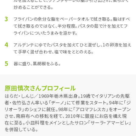
炒めることができる。
3
フライパンの余分な脂をペーパータオルで拭き取る。脂はすべ
て拭き取るのではなく、半分程度。パスタの茹で汁を加えてフ
ライパンについたうまみを溶かす。
4
アルデンテにゆでたパスタを加えてひと混ぜし、1の卵液を加え
て手早く混ぜ合わせ、塩で味をととのえる。
5
器に盛り、黒胡椒をふる。
原田慎次さんプロフィール
はらだ・しんじ／1969年栃木県出身。19歳でイタリアンの先駆
者・佐竹弘さん率いる「ヂーノ」にて修業をスタート。94年に「ジ
リオーラ」のシェフに就任。98年に「アロマフレスカ」をオープン
させ、南麻布への移転を経て、2010年に銀座にお店を構え現
在に至る。小皿料理をメインとしたサロン「サーラ・アマービレ」
を併設している。