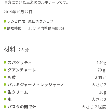
味方につけた王道のカルボナーラです。
2019年10月22日
レシピ作成
原田慎次シェフ
調理時間
15分 ※内準備時間0分
材料
2人分
スパゲッティ
140g
グアンチャーレ
70ｇ
卵黄
２個分
パルミジャーノ・レッジャーノ
大さじ2
生クリーム
10g
水
大さじ2
パスタの茹で汁
大さじ２程度