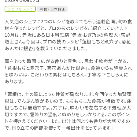
シェフのレシピ
和食・日本料理
人気店のシェフに2つのレシピを教えてもらう連載企画。旬の食
材を使ったレシピと、プロの技のレシピをご紹介していきます。
10月は、赤坂にある日本料理店『赤坂 おぎ乃』の料理人・荻野
聡士さん。今回は、プロの技のレシピ「蓮根もちと煮穴子、菊花
あんかけ銀杏」を教えていただきました。
蓋をとった瞬間に広がる香りと景色に、思わず歓声が上がる、
「蓮根もちと煮穴子、菊花あんかけ銀杏」。食通からも絶賛され
る味わいは、こだわりの素材はもちろん、丁寧な下ごしらえに
あります。
「蓮根は、土の質によって性質が異なります。今回使った加賀蓮
根は、でんぷん質が多いので、もちもちした食感が特徴です。蓮
根もちには最適ですよ。穴子は、味わいを左右する下処理が大
切ですので、霜降りの温度とぬめりをしっかりとる、このポイン
トを押さえてください。また、出汁は何よりも香りが大切ですの
で、削り立ての鰹節を使って一番出汁をとっています」