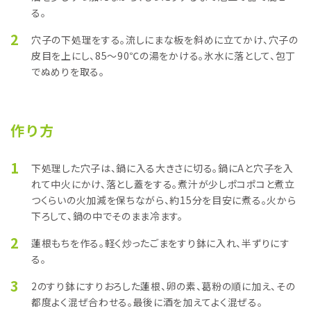
る。
2
穴子の下処理をする。流しにまな板を斜めに立てかけ、穴子の
皮目を上にし、85〜90℃の湯をかける。氷水に落として、包丁
でぬめりを取る。
作り方
1
下処理した穴子は、鍋に入る大きさに切る。鍋にAと穴子を入
れて中火にかけ、落とし蓋をする。煮汁が少しポコポコと煮立
つくらいの火加減を保ちながら、約15分を目安に煮る。火から
下ろして、鍋の中でそのまま冷ます。
2
蓮根もちを作る。軽く炒ったごまをすり鉢に入れ、半ずりにす
る。
3
2のすり鉢にすりおろした蓮根、卵の素、葛粉の順に加え、その
都度よく混ぜ合わせる。最後に酒を加えてよく混ぜる。