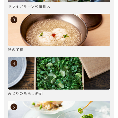
ドライフルーツの白和え
3
鱧の子椀
4
みどりのちらし寿司
5