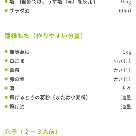
塩 (撮影では、うず塩（赤）を使用)
0.6g
サラダ油
60ml
蓮根もち（作りやすい分量）
加賀蓮根
1kg
白ごま
小さじ1
葛粉
大さじ1
卵の素
大さじ1
酒
少々
揚げるときの葛粉（または小麦粉）
適量
揚げ油
適量
穴子（２〜３人前）