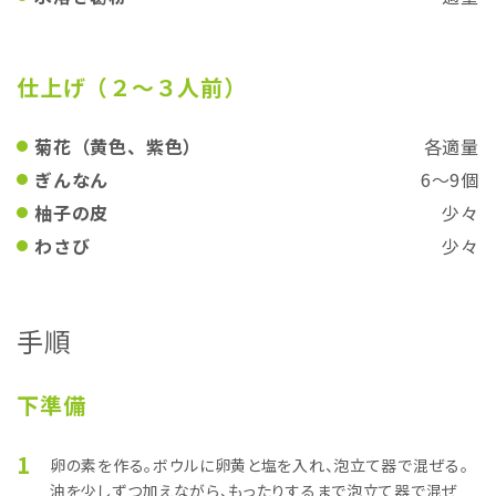
仕上げ（２〜３人前）
菊花（黄色、紫色）
各適量
ぎんなん
6〜9個
柚子の皮
少々
わさび
少々
手順
下準備
1
卵の素を作る。ボウルに卵黄と塩を入れ、泡立て器で混ぜる。
油を少しずつ加えながら、もったりするまで泡立て器で混ぜ