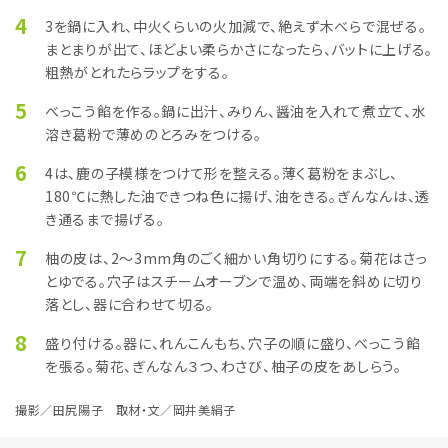
4
3を鍋に入れ、中火くらいの火加減で、絶えず木べらで混ぜる。
まとまりが出て、ほどよい柔らかさになったら、バットに上げる。
粗熱がとれたらラップをする。
5
べっこう餡を作る。鍋に出汁、みりん、醤油を入れて煮立て、水
溶き葛粉で薄めのとろみをつける。
6
4は、鹿の子模様をつけて形を整える。薄く葛粉をまぶし、
180℃に熱した油できつね色に揚げ、油をきる。ぎんなんは、透
き通るまで揚げる。
7
柚の皮は、2〜3mm角のごく細かい角切りにする。菊花はさっ
とゆでる。穴子はスチームオーブンで温め、両端を斜めに切り
落とし、器に合わせて切る。
8
盛り付ける。器に、れんこんもち、穴子の順に盛り、べっこう餡
を張る。菊花、ぎんなん３つ、わさび、柚子の皮をあしらう。
撮影／田尻陽子 取材・文／岡井美絹子