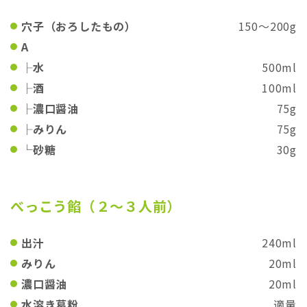
穴子（おろしたもの）
150〜200g
A
├水
500ml
├酒
100ml
├濃口醤油
75g
├みりん
75g
└砂糖
30g
べっこう餡（２〜３人前）
出汁
240ml
みりん
20ml
濃口醤油
20ml
水溶き葛粉
適量