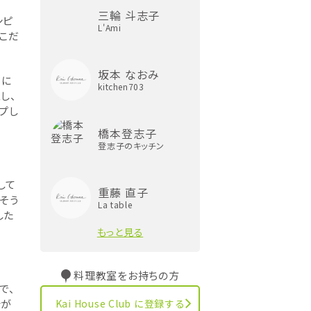
三輪 斗志子
シピ
L'Ami
こだ
坂本 なおみ
るに
kitchen703
し、
プし
橋本登志子
登志子のキッチン
して
重藤 直子
そう
La table
した
もっと見る
料理教室をお持ちの方
で、
Kai House Club に登録する
分が