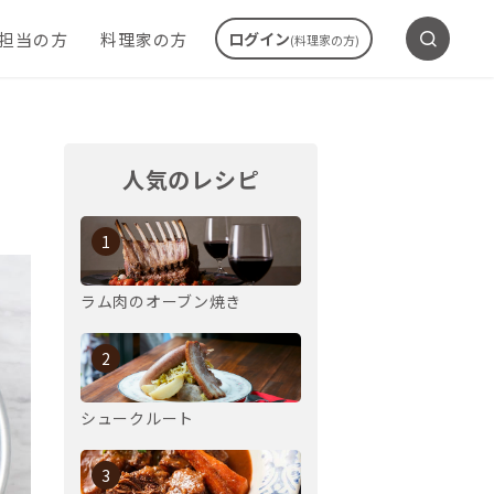
ご担当の方
料理家の方
ログイン
(料理家の方)
人気のレシピ
1
ラム肉のオーブン焼き
2
シュークルート
3