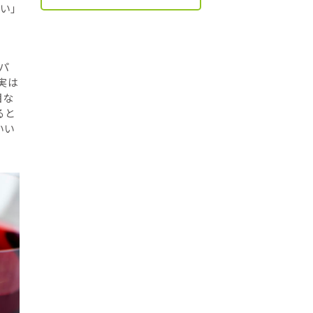
い」
パ
実は
目な
ると
いい