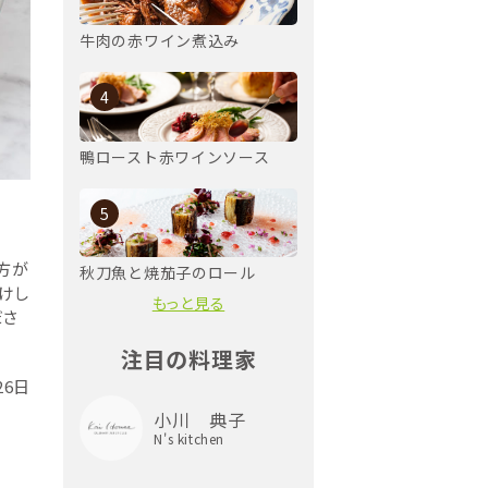
牛肉の赤ワイン煮込み
4
鴨ロースト赤ワインソース
5
生方が
秋刀魚と焼茄子のロール
けし
もっと見る
ださ
注目の料理家
26日
小川 典子
N's kitchen