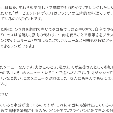
なし料理を、変わらぬ美味しさで家庭でも作りやすくアレンジしたレ
だいた「ポーピエット ド ヴッフ」はフランスの伝統的な料理ですが、
ているのがポイントです。
った時は、ひき肉を豚肉で巻いてタコ糸でしばるやり方で、自宅でや
プロセスは省略し、豚肉の代わりに牛肉を使うことで豪華さをプラス
ン（マッシュルーム）を加えることで、ボリュームと旨味も格段にアッ
できるレシピですよ」
ったメニューなんです。実はこのとき、私の友人が生徒さんとして参加
たので、お祝いのメニューということで選んだんです。手間がかかって
いいなと思い、このメニューを選びました。友人にも喜んでもらえま
ね」
さい。
ていると水分が出てくるのですが、これには旨味も溶け出しているの
炒めて旨味を凝縮させるのがポイントです。フライパンに出てきた水