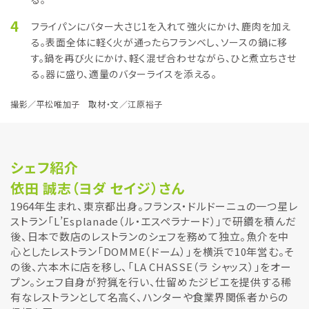
4
フライパンにバター大さじ1を入れて強火にかけ、鹿肉を加え
る。表面全体に軽く火が通ったらフランベし、ソースの鍋に移
す。鍋を再び火にかけ、軽く混ぜ合わせながら、ひと煮立ちさせ
る。器に盛り、適量のバターライスを添える。
撮影／平松唯加子 取材・文／江原裕子
シェフ紹介
依田 誠志（ヨダ セイジ）さん
1964年生まれ、東京都出身。フランス・ドルドーニュの一つ星レ
ストラン「L’Esplanade（ル・エスペラナード）」で研鑽を積んだ
後、日本で数店のレストランのシェフを務めて独立。魚介を中
心としたレストラン「DOMME（ドーム）」を横浜で10年営む。そ
の後、六本木に店を移し、「LA CHASSE（ラ シャッス）」をオー
プン。シェフ自身が狩猟を行い、仕留めたジビエを提供する稀
有なレストランとして名高く、ハンターや食業界関係者からの