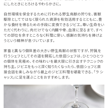
にしたときにとろけるやわらかさに。
自然環境を保全するために行われる野生鳥獣の狩りを、害獣
駆除としてではなく限られた資源を有効活用するとともに、豊
かな食材を得るための手段に変換できるジビエ。尊い生命をい
ただく代わりに、肉だけでなく内臓や骨、血液に至るまで、すべ
ての部位を余すところなく料理に使い、感謝の気持ちを捧げよ
うという精神が息づいています。
家畜と異なり個体差の大きい野生鳥獣の状態ですが、狩猟を
行うシェフとしてその道を開拓した依田シェフは、ひとつひとつ
の個体を見極め、その味わいを最大限に引き出すテクニックの
持ち主。ジビエをもっと深く知りたくなったら、依田シェフと直
接会話を楽しみながら最上のジビエ料理を堪能できる、「ラ シ
ャッス」に足を運ぶことをおすすめします。