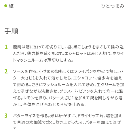
塩
ひとつまみ
手順
1
鹿肉は筋に沿って細切りにし、塩、黒こしょうをまぶして揉み込
んだら、薄力粉を薄くまぶす。エシャロットはみじん切り、ホワイ
トマッシュルームは薄切りにする。
2
ソースを作る。小さめの鍋もしくはフライパンを中火で熱し、バ
ター大さじ1を入れて溶かしたら、エシャロット、塩少々を加え
て炒める。さらにマッシュルームを入れて炒め、生クリームを加
えて混ぜながら沸騰させ、グラス・ド・ビアンを入れて均一に混
ぜる。レモンを搾り、バター大さじ1を加えて鍋を回しながら溶
かし、全体を混ぜ合わせたら火を止める。
3
バターライスを作る。米は研がずに、ドライセップ茸、塩を加え
て普通の水加減で炊く。炊き上がったら、バターを加えて混ぜ
る。