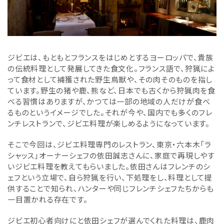
ジビエは、もともとフランスをはじめとするヨーロッパで、貴族
の伝統料理として発展してきた食文化。フランス語で、狩猟によ
って食材として捕獲された野生鳥獣や、その肉そのものを指し
ています。野生の猪や鹿、熊など、日本でも古くから狩猟肉を食
べる習慣はありますが、かつては一部の地域の人だけが食べ
るものというイメージでした。それが今や、国内でも多くのフレ
ンチレストランで、ジビエ料理が楽しめるようになっています。
そこで今回は、ジビエ料理専門のレストラン、東京・六本木「ラ
シャッス」オーナーシェフの依田誠志さんに、家庭で再現しやす
いジビエ料理を教えてもらいました。依田さんはフレンチのシ
ェフという立場で、自ら狩猟を行い、下処理をし、料理として提
供することで知られ、ハンターや同じフレンチシェフたちからも
一目置かれる存在です。
ジビエ初心者向けにと依田シェフが選んでくれた料理は、鹿肉