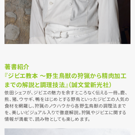
著書紹介
『ジビエ教本 ～野生鳥獣の狩猟から精肉加工
までの解説と調理技法』（誠文堂新光社）
依田シェフが、ジビエの魅力を余すところなく伝える一冊。鹿、
熊、猪、ウサギ、鴨をはじめとする野鳥といったジビエの人気の
食材を網羅し、狩猟のノウハウから各野生鳥獣の調理法まで
を、美しいビジュアル入りで徹底解説。狩猟やジビエに関する
情報が満載で、読み物としても楽しめます。