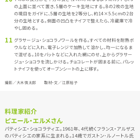
の上面に並べて置き、5層のケーキ生地にする。Bの2枚の生地
の境目をガイドに、5層の生地を2等分し、約14×5.5cmの2台
分の生地とする。側面の凹凸をナイフで整えたら、冷蔵庫で冷
やし固める。
11
グラサージュ・ショコラノワールを作る。すべての材料を耐熱ボ
ウルなどに入れ、電子レンジで加熱して溶かし、均一になるま
で混ぜる。10をバットなどに入れた網にのせ、上からグラサー
ジュ・ショコラを流しかける。チョコレートが固まる前に、パレッ
トナイフを使ってオーブンシートの上に移す。
撮影／大木慎太郎 取材・文／江原裕子
料理家紹介
ピエール・エルメさん
パティシエ・ショコラティエ。1961年、4代続くフランス・アルザス
のパティシエの家系に生まれる。14歳でガストン･ルノートル氏