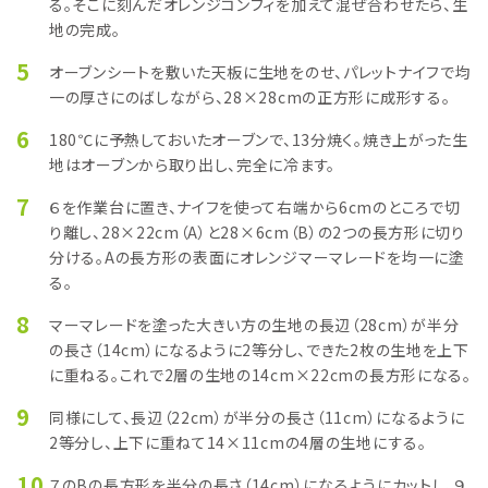
る。そこに刻んだオレンジコンフィを加えて混ぜ合わせたら、生
地の完成。
5
オーブンシートを敷いた天板に生地をのせ、パレットナイフで均
一の厚さにのばしながら、28×28cmの正方形に成形する。
6
180℃に予熱しておいたオーブンで、13分焼く。焼き上がった生
地はオーブンから取り出し、完全に冷ます。
7
６を作業台に置き、ナイフを使って右端から6cmのところで切
り離し、28×22cm（A）と28×6cm（B）の2つの長方形に切り
分ける。Aの長方形の表面にオレンジマーマレードを均一に塗
る。
8
マーマレードを塗った大きい方の生地の長辺（28cm）が半分
の長さ（14cm）になるように2等分し、できた2枚の生地を上下
に重ねる。これで2層の生地の14cm×22cmの長方形になる。
9
同様にして、長辺（22cm）が半分の長さ（11cm）になるように
2等分し、上下に重ねて14×11cmの4層の生地にする。
10
７のBの長方形を半分の長さ（14cm）になるようにカットし、９