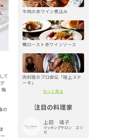
牛肉の赤ワイン煮込み
4
鴨ロースト赤ワインソース
5
して
肉料理のプロ直伝「極上ステ
ーキ」
エグ
 梅
もっと見る
注目の料理家
梅の
上田 靖子
クッキングサロン エリ
ま
ゼ
シー