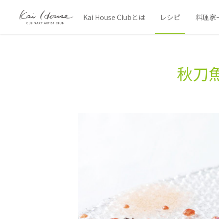
Kai House Clubとは
レシピ
料理家
秋刀魚