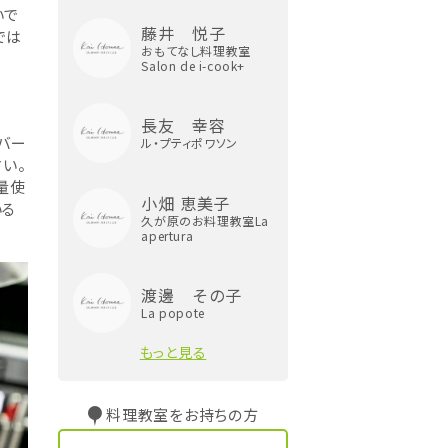
いで
藤井 悦子
では
おもてなし料理教室
Salon de i-cook+
長友 幸容
バー
ル・プティポワソン
い。
量使
小畑 恵美子
いる
久が原のお料理教室La
apertura
渡邊 その子
La popote
もっと見る
料理教室をお持ちの方