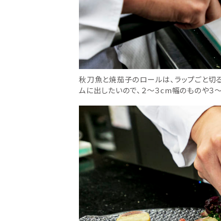
秋刀魚と焼茄子のロールは、ラップごと切
ムに出したいので、２〜３cm幅のものや３