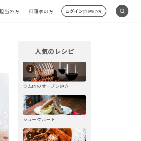
ご担当の方
料理家の方
ログイン
(料理家の方)
人気のレシピ
1
ラム肉のオーブン焼き
2
シュークルート
3