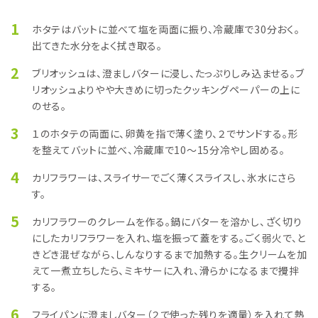
1
ホタテはバットに並べて塩を両面に振り、冷蔵庫で30分おく。
出てきた水分をよく拭き取る。
2
ブリオッシュは、澄ましバターに浸し、たっぷりしみ込ませる。ブ
リオッシュよりやや大きめに切ったクッキングペーパーの上に
のせる。
3
１のホタテの両面に、卵黄を指で薄く塗り、２でサンドする。形
を整えてバットに並べ、冷蔵庫で10〜15分冷やし固める。
4
カリフラワーは、スライサーでごく薄くスライスし、氷水にさら
す。
5
カリフラワーのクレームを作る。鍋にバターを溶かし、ざく切り
にしたカリフラワーを入れ、塩を振って蓋をする。ごく弱火で、と
きどき混ぜながら、しんなりするまで加熱する。生クリームを加
えて一煮立ちしたら、ミキサーに入れ、滑らかになるまで攪拌
する。
6
フライパンに澄ましバター（２で使った残りを適量）を入れて熱