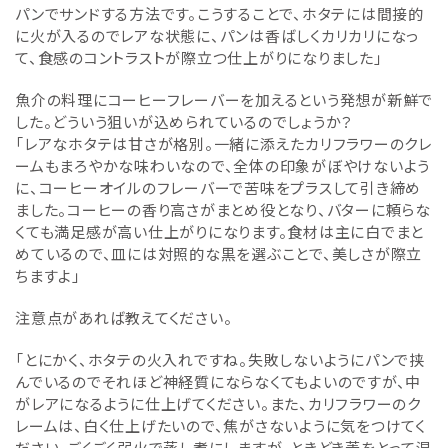
パンでサンドする方法です。こうすることで、ホタテには間接的
に火が入るのでレアな状態に、パンは香ばしくカリカリになっ
て、食感のコントラストが際立つ仕上がりになりました」
魚介の料理にコーヒーフレーバーを加えるという発想が新鮮で
した。どういう狙いが込められているのでしょうか？
「レアなホタテは甘さが格別。一緒に添えたカリフラワーのクレ
ームもまろやかな味わいなので、全体の印象がぼやけないよう
に、コーヒーオイルのフレーバーで苦味をプラスして引き締め
ました。コーヒーの香り高さがまとめ役となり、バターに頼らな
くても満足感が高い仕上がりになります。食材は主に白でまと
めているので、皿には対照的な黒を選ぶことで、美しさが際立
ちますよ」
注意点があれば教えてください。
「とにかく、ホタテの火入れですね。失敗しないようにパンで挟
んでいるのでそれほど神経質にならなくてもよいのですが、中
がレアになるように仕上げてください。また、カリフラワーのク
レームは、白く仕上げたいので、焦がさないように気をつけてく
ださい。ごくごく弱火で蒸し煮にしますが、ときどき蓋をとって混