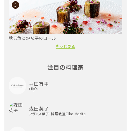
5
秋刀魚と焼茄子のロール
もっと見る
注目の料理家
羽田有里
Lily's
森田英子
フランス菓子・料理教室Eiko Morita