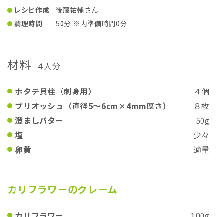
レシピ作成
後藤祐輔さん
調理時間
50分 ※内準備時間0分
材料
４人分
ホタテ貝柱（刺身用）
４個
ブリオッシュ（直径5〜6cm×4mm厚さ）
８枚
澄ましバター
50g
塩
少々
卵黄
適量
カリフラワーのクレーム
カリフラワー
100g