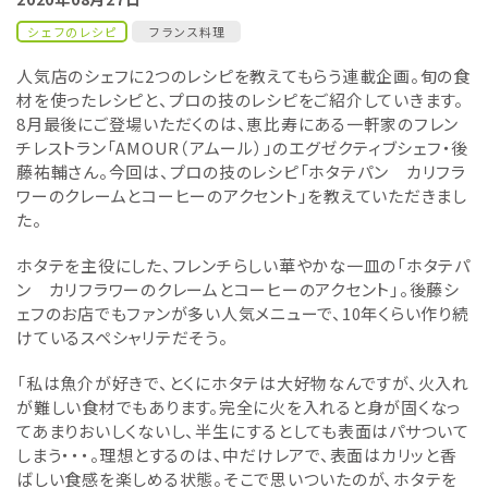
シェフのレシピ
フランス料理
人気店のシェフに2つのレシピを教えてもらう連載企画。旬の食
材を使ったレシピと、プロの技のレシピをご紹介していきます。
8月最後にご登場いただくのは、恵比寿にある一軒家のフレン
チレストラン「AMOUR（アムール）」のエグゼクティブシェフ・後
藤祐輔さん。今回は、プロの技のレシピ「ホタテパン カリフラ
ワーのクレームとコーヒーのアクセント」を教えていただきまし
た。
ホタテを主役にした、フレンチらしい華やかな一皿の「ホタテパ
ン カリフラワーのクレームとコーヒーのアクセント」。後藤シ
ェフのお店でもファンが多い人気メニューで、10年くらい作り続
けているスペシャリテだそう。
「私は魚介が好きで、とくにホタテは大好物なんですが、火入れ
が難しい食材でもあります。完全に火を入れると身が固くなっ
てあまりおいしくないし、半生にするとしても表面はパサついて
しまう・・・。理想とするのは、中だけレアで、表面はカリッと香
ばしい食感を楽しめる状態。そこで思いついたのが、ホタテを