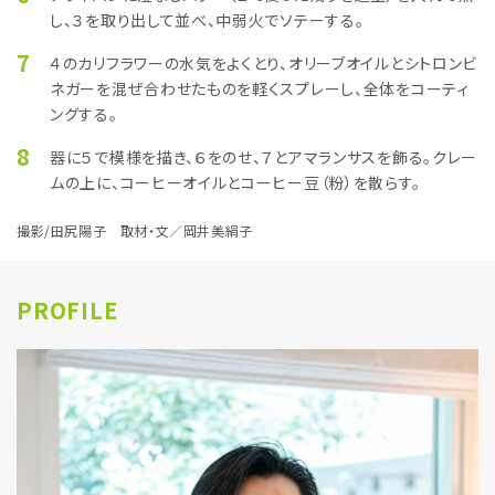
し、３を取り出して並べ、中弱火でソテーする。
7
４のカリフラワーの水気をよくとり、オリーブオイルとシトロンビ
ネガーを混ぜ合わせたものを軽くスプレーし、全体をコーティ
ングする。
8
器に５で模様を描き、６をのせ、７とアマランサスを飾る。クレー
ムの上に、コーヒーオイルとコーヒー豆（粉）を散らす。
撮影/田尻陽子 取材・文／岡井美絹子
PROFILE